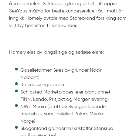
å øke andelen. Selskapet gikk også helt til topps i
SeeYous måling for beste kundeservice i år. I mai i år
inngikk Homely avtale med Storebrand forsikring som
vil tilby tjenesten til sine kunder.
Homely eies av langsiktige og seriøse eiere;
Gasellefarmen (eies av gründer Nadir
Nalbant)
Rasmussengruppen
Schibsted Marketplaces (eier blant annet
FINN, Lendo, Prisjakt og Morgenlevering)
NWT Media (er ett av Sveriges ledende
mediehus, samt deleier i Polaris Media i
Norge)
Skagenfond gründerne (Kristoffer Stensrud