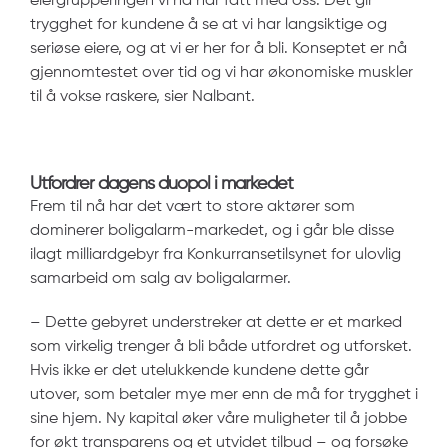
eiergrupperingen vi nå har fått med oss. Det gir
trygghet for kundene å se at vi har langsiktige og
seriøse eiere, og at vi er her for å bli. Konseptet er nå
gjennomtestet over tid og vi har økonomiske muskler
til å vokse raskere, sier Nalbant.
Utfordrer dagens duopol i markedet
Frem til nå har det vært to store aktører som
dominerer boligalarm-markedet, og i går ble disse
ilagt milliardgebyr fra Konkurransetilsynet for ulovlig
samarbeid om salg av boligalarmer.
– Dette gebyret understreker at dette er et marked
som virkelig trenger å bli både utfordret og utforsket.
Hvis ikke er det utelukkende kundene dette går
utover, som betaler mye mer enn de må for trygghet i
sine hjem. Ny kapital øker våre muligheter til å jobbe
for økt transparens og et utvidet tilbud – og forsøke