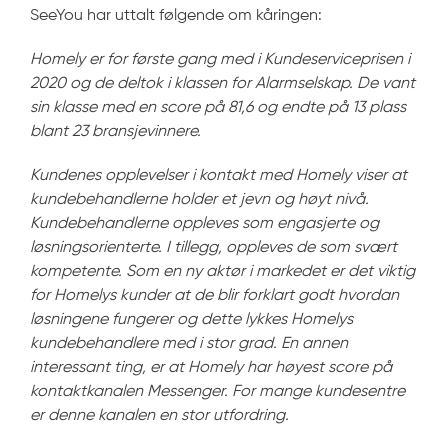
SeeYou
har uttalt følgende om kåringen:
Homely
er for første gang med i Kundeserviceprisen i
2020 og de deltok i klassen for Alarmselskap. De vant
sin klasse med en score på 81,6 og endte på 13 plass
blant 23 bransjevinnere.
Kundenes opplevelser i kontakt med
Homely
viser at
kundebehandlerne holder et jevn og høyt nivå.
Kundebehandlerne oppleves som engasjerte og
løsningsorienterte. I tillegg, oppleves de som svært
kompetente. Som en ny aktør i markedet er det viktig
for
Homelys
kunder at de blir forklart godt hvordan
løsningene fungerer og dette lykkes
Homelys
kundebehandlere med i stor grad. En annen
interessant ting, er at
Homely
har høyest score på
kontaktkanalen Messenger. For mange kundesentre
er denne kanalen en stor utfordring.