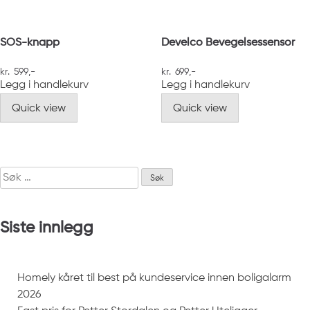
SOS-knapp
Develco Bevegelsessensor
kr
599
,-
kr
699
,-
Legg i handlekurv
Legg i handlekurv
Quick view
Quick view
Søk
etter:
Siste innlegg
Homely kåret til best på kundeservice innen boligalarm
2026