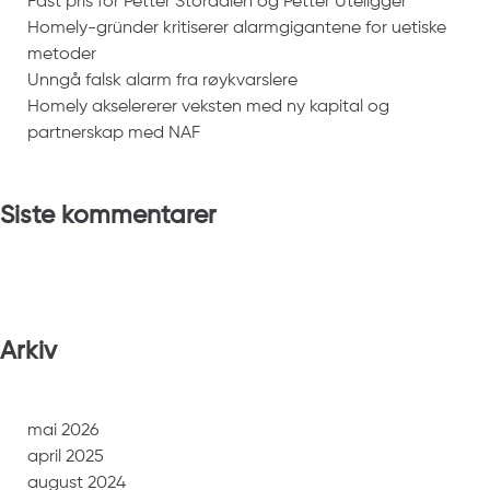
Fast pris for Petter Stordalen og Petter Uteligger
Homely-gründer kritiserer alarmgigantene for uetiske
metoder
Unngå falsk alarm fra røykvarslere
Homely akselererer veksten med ny kapital og
partnerskap med NAF
Siste kommentarer
Arkiv
mai 2026
april 2025
august 2024