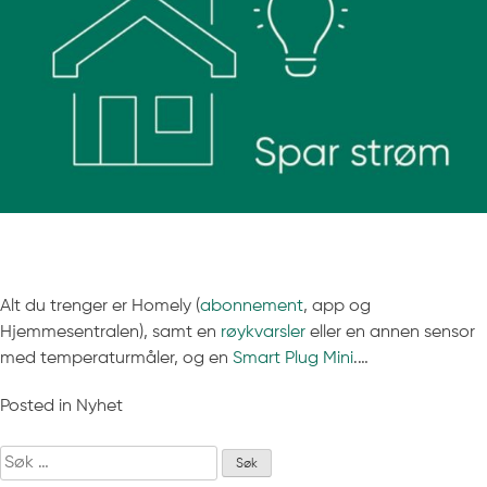
Alt du trenger er Homely (
abonnement
, app og
Hjemmesentralen), samt en
røykvarsler
eller en annen sensor
med temperaturmåler, og en
Smart Plug Mini
.…
Posted in
Nyhet
Søk
etter: