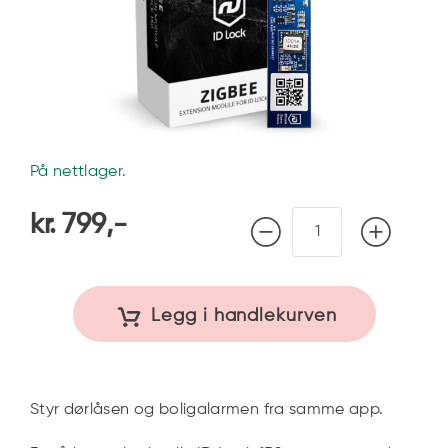
På nettlager.
Modul
kr
799
,-
til
ID-
lock
150
Legg i handlekurven
antall
Styr dørlåsen og boligalarmen fra samme app.